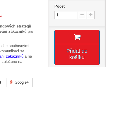
Počet
e dost?
y“
ngových strategií
vání zákazníků
pro
.
vodce současnými
Přidat do
 komunikaci se
ání zákazníků
a na
košíku
, založené na
.
t
Google+