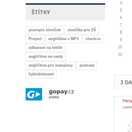
ŠTÍTKY
pravopis slovíček
slovíčka pro ZŠ
Project
angličtina v MP3
check-in
So
odbavení na letišti
Ar
angličtina na cesty
angličtina pro manažery
podcast
hybridníevent
3 D