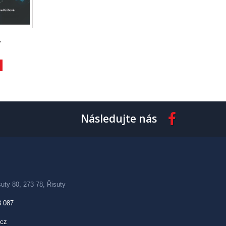
.
Následujte nás
uty 80, 273 78, Řisuty
8 087
.cz