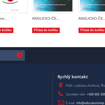
ve...
ANGLICKO-ČE...
ANGLICKO-ČE..
o košíku
Přidat do košíku
Přidat do košíku
Rychlý kontakt
PhDr. Ladislava Knihová, Řis
Zavolejte nám:
+420 602 32
E-mail:
info@educationshop