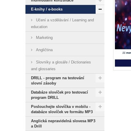
Individuální konzultace
E-knihy / e-books
Učení a vzdělávání / Learning and
education
Marketing
Angličtina
Slovníky a glosáře / Dictionaries
and glossaries
DRILL - program na testování
slovní zásoby
Databáze slovíček pro testovací
program DRILL
Poslouchejte slovíčka v mobilu -
databáze slovíček ve formátu MP3
Anglická nepravidelná slovesa MP3
a Drill