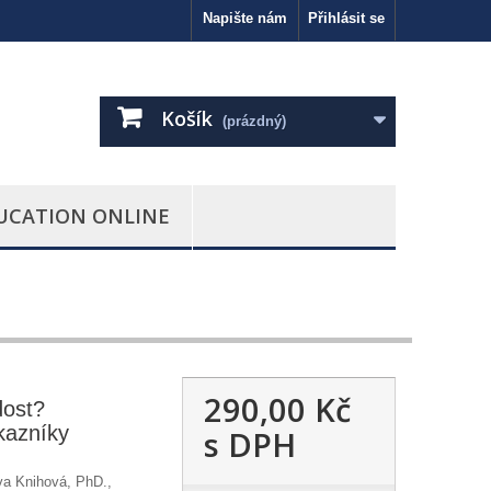
Napište nám
Přihlásit se
Košík
(prázdný)
UCATION ONLINE
290,00 Kč
dost?
kazníky
s DPH
va Knihová, PhD.,