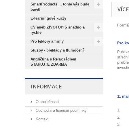
SmartProducts ... tohle vás bude
VÍC
bavit!
E-learningové kurzy
Formát
CV aneb ŽIVOTOPIS snadno a
rychle
Pro lektory a firmy
Pro ko
Služby - překlady a tlumočení
Publik
střední
Angličtina s Relax rádiem
probl
STAHUJTE ZDARMA
investi
INFORMACE
11 mar
O společnosti
Obchodní a licenční podmínky
Kontakt