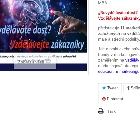
MBA
„Nevydělávát
Vzdělávejte zákazník
představuje
11 marketi
založených na vzdělá
malé a střední podniky
Jde o praktického prů
trendy v marketingové
zaměřením na
vzděláv
Zobrazit větší
marketingové strategie
edukačním marketingu
Tweet
Sdíle
Pinterest
Tisk