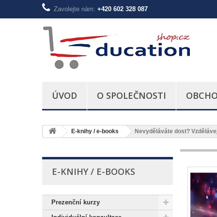
Zavolejte nám:
+420 602 328 087
ÚVOD
O SPOLEČNOSTI
OBCHO
E-knihy / e-books
Nevyděláváte dost? Vzděláve
E-KNIHY / E-BOOKS
Prezenční kurzy