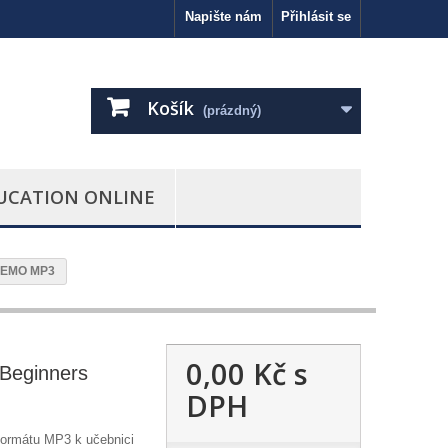
Napište nám
Přihlásit se
Košík
(prázdný)
UCATION ONLINE
DEMO MP3
0,00 Kč
s
Beginners
DPH
formátu MP3 k učebnici