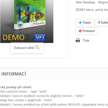
New Headway - Beginn
DEMO lekce, počet hes
Tweet
Sdíle
Pinterest
Tisk
Zobrazit větší
E INFORMACÍ
cký postup při učení:
íčko uslyšíte česky – např. "psát";
sledující časové prodlevě vyslovíte anglický termín – ''write'';
duje hlas učitele v angličtině - ''write'';
ásledující časové prodlevě po učiteli ještě jednou NAHLAS zopakujete tento v