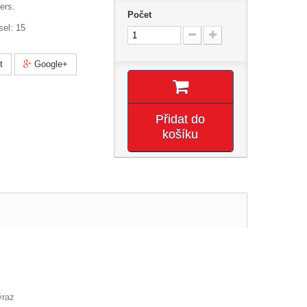
ers.
Počet
el: 15
t
Google+
Přidat do
košíku
ýraz