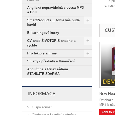
s příp
5. násl
Anglická nepravidelná slovesa MP3
a Drill
SmartProducts ... tohle vás bude
bavit!
CUS
E-learningové kurzy
CV aneb ŽIVOTOPIS snadno a
rychle
Pro lektory a firmy
Služby - překlady a tlumočení
Angličtina s Relax rádiem
STAHUJTE ZDARMA
INFORMACE
New Hea
Databáze 
MP3 k uče
O společnosti
Add to c
Obchodní a licenční podmínky