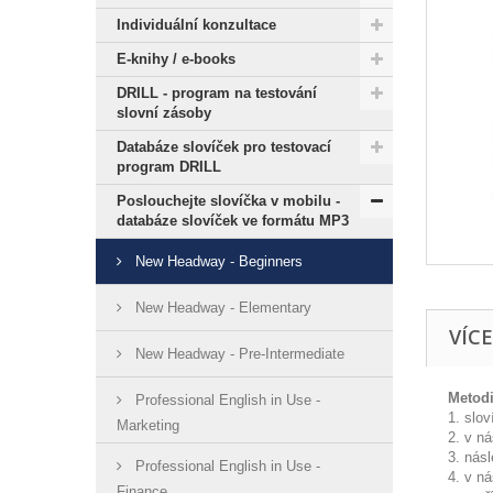
Individuální konzultace
E-knihy / e-books
DRILL - program na testování
slovní zásoby
Databáze slovíček pro testovací
program DRILL
Poslouchejte slovíčka v mobilu -
databáze slovíček ve formátu MP3
New Headway - Beginners
New Headway - Elementary
VÍC
New Headway - Pre-Intermediate
Metodi
Professional English in Use -
1. slov
Marketing
2. v ná
3. násle
Professional English in Use -
4. v n
Finance