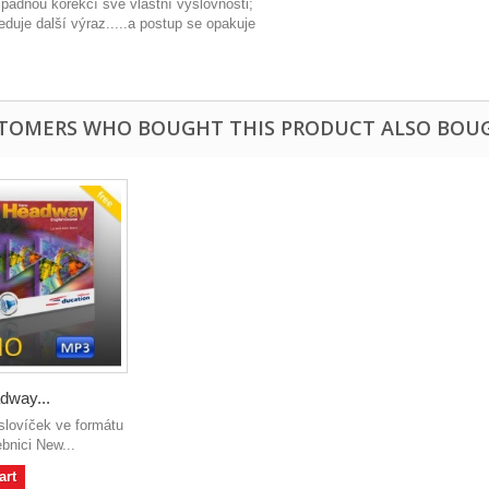
adnou korekcí své vlastní výslovnosti;
eduje další výraz.....a postup se opakuje
TOMERS WHO BOUGHT THIS PRODUCT ALSO BOU
dway...
slovíček ve formátu
bnici New...
art