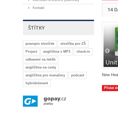
Kontakt
14 
ŠTÍTKY
pravopis slovíček
slovíčka pro ZŠ
Project
angličtina v MP3
check-in
odbavení na letišti
angličtina na cesty
New Hea
angličtina pro manažery
podcast
hybridníevent
Přidat d