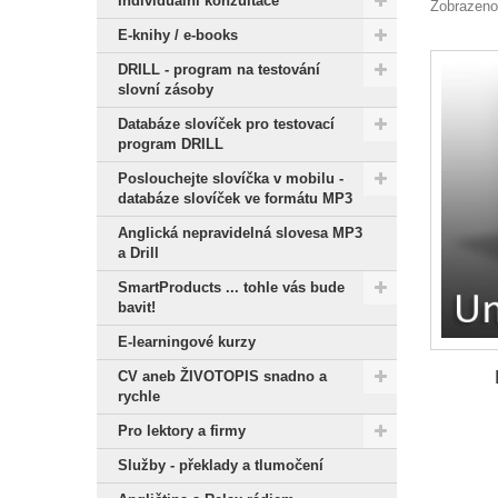
Individuální konzultace
Zobrazeno
E-knihy / e-books
DRILL - program na testování
slovní zásoby
Databáze slovíček pro testovací
program DRILL
Poslouchejte slovíčka v mobilu -
databáze slovíček ve formátu MP3
Anglická nepravidelná slovesa MP3
a Drill
SmartProducts ... tohle vás bude
bavit!
E-learningové kurzy
CV aneb ŽIVOTOPIS snadno a
rychle
Pro lektory a firmy
Služby - překlady a tlumočení