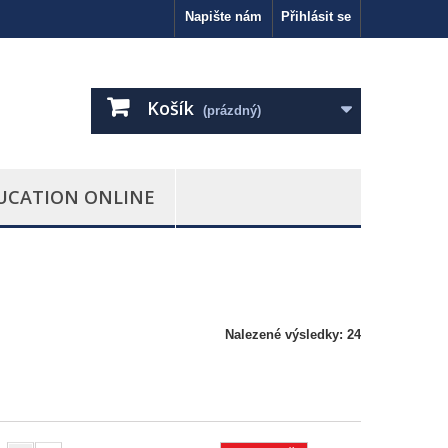
Napište nám
Přihlásit se
Košík
(prázdný)
UCATION ONLINE
Nalezené výsledky: 24